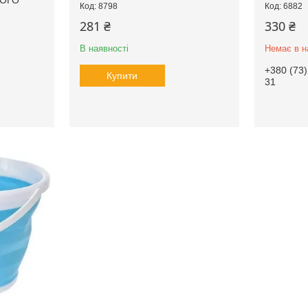
ЬОГО
8798
6882
281 ₴
330 ₴
В наявності
Немає в н
+380 (73)
Купити
31