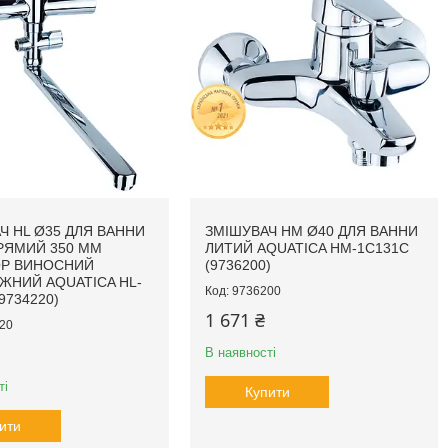
Ч HL Ø35 ДЛЯ ВАННИ
ЗМІШУВАЧ HM Ø40 ДЛЯ ВАННИ
РЯМИЙ 350 ММ
ЛИТИЙ AQUATICA HM-1C131C
ОР ВИНОСНИЙ
(9736200)
ЖНИЙ AQUATICA HL-
9736200
9734220)
1 671 ₴
20
В наявності
ті
Купити
ити