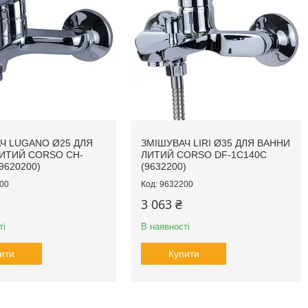
Ч LUGANO Ø25 ДЛЯ
ЗМІШУВАЧ LIRI Ø35 ДЛЯ ВАННИ
ИТИЙ CORSO CH-
ЛИТИЙ CORSO DF-1C140C
9620200)
(9632200)
00
9632200
3 063 ₴
ті
В наявності
ити
Купити