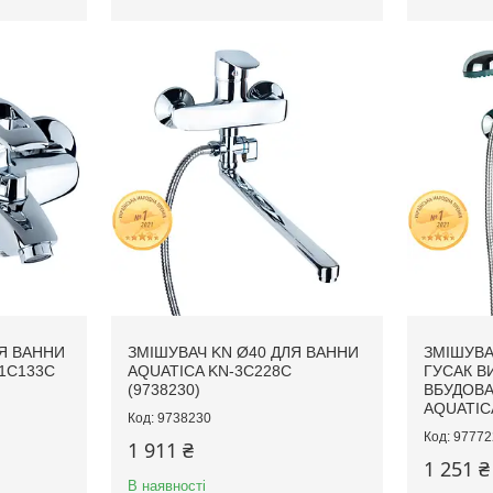
Я ВАННИ
ЗМІШУВАЧ KN Ø40 ДЛЯ ВАННИ
ЗМІШУВАЧ
1C133C
AQUATICA KN-3C228C
ГУСАК В
(9738230)
ВБУДОВ
AQUATICA
9738230
97772
1 911 ₴
1 251 ₴
В наявності