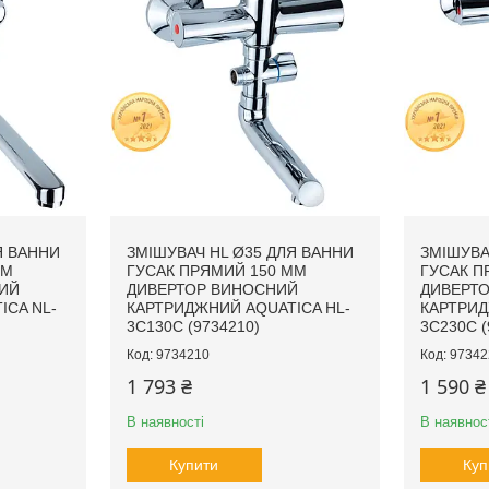
Я ВАННИ
ЗМІШУВАЧ HL Ø35 ДЛЯ ВАННИ
ЗМІШУВА
ММ
ГУСАК ПРЯМИЙ 150 ММ
ГУСАК П
ИЙ
ДИВЕРТОР ВИНОСНИЙ
ДИВЕРТ
ICA NL-
КАРТРИДЖНИЙ AQUATICA HL-
КАРТРИД
3C130C (9734210)
3C230C (
9734210
97342
1 793 ₴
1 590 ₴
В наявності
В наявнос
Купити
Куп