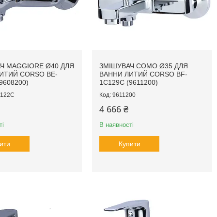
Ч MAGGIORE Ø40 ДЛЯ
ЗМІШУВАЧ COMO Ø35 ДЛЯ
ИТИЙ CORSO BE-
ВАННИ ЛИТИЙ CORSO BF-
9608200)
1C129C (9611200)
C122C
9611200
4 666 ₴
ті
В наявності
ити
Купити