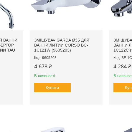
ЛЯ ВАННИ
ЗМІШУВАЧ GARDA Ø35 ДЛЯ
ЗМІШУВА
ВЕРТОР
ВАННИ ЛИТИЙ CORSO BC-
ВАННИ Л
ИЙ TAU
1C121W (9605203)
1C122C (
9605203
BE-1
4 678 ₴
4 284 ₴
В наявності
В наявнос
Купити
Куп