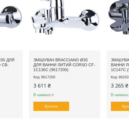
35 ДЛЯ
ЗМІШУВАЧ BRACCIANO Ø35
ЗМІШУВА
 CB-
ДЛЯ ВАННИ ЛИТИЙ CORSO CF-
ВАННИ Л
1C136C (9617200)
1C147C (
9617200
96202
3 611 ₴
3 265 ₴
В наявності
В наявнос
Купити
Куп