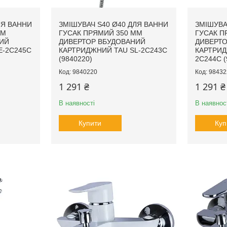
ЛЯ ВАННИ
ЗМІШУВАЧ S40 Ø40 ДЛЯ ВАННИ
ЗМІШУВА
ММ
ГУСАК ПРЯМИЙ 350 ММ
ГУСАК П
ИЙ
ДИВЕРТОР ВБУДОВАНИЙ
ДИВЕРТО
E-2C245C
КАРТРИДЖНИЙ TAU SL-2C243C
КАРТРИД
(9840220)
2C244C (
9840220
98432
1 291 ₴
1 291 ₴
В наявності
В наявнос
Купити
Куп