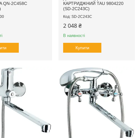
A QN-2C458C
КАРТРИДЖНИЙ TAU 9804220
)
(SD-2C243C)
00
SD-2C243C
2 048 ₴
ті
В наявності
ити
Купити