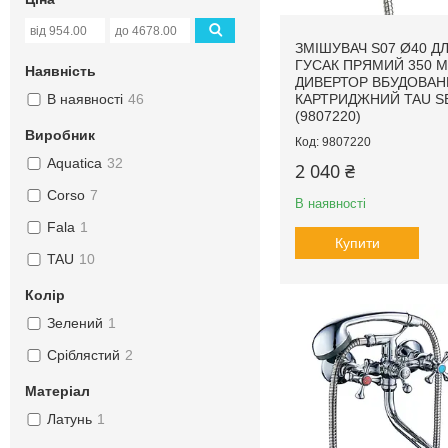
ЗМІШУВАЧ S07 Ø40 Д
ГУСАК ПРЯМИЙ 350 
Наявність
ДИВЕРТОР ВБУДОВАН
КАРТРИДЖНИЙ TAU S
В наявності
46
(9807220)
Виробник
9807220
Aquatica
32
2 040 ₴
Corso
7
В наявності
Fala
1
Купити
TAU
10
Колір
Зелений
1
Сріблястий
2
Матеріал
Латунь
1