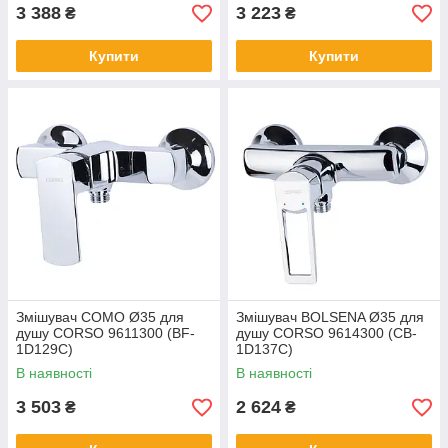
3 388
3 223
₴
₴
Купити
Купити
Змішувач COMO Ø35 для
Змішувач BOLSENA Ø35 для
душу CORSO 9611300 (BF-
душу CORSO 9614300 (CB-
1D129C)
1D137C)
В наявності
В наявності
3 503
2 624
₴
₴