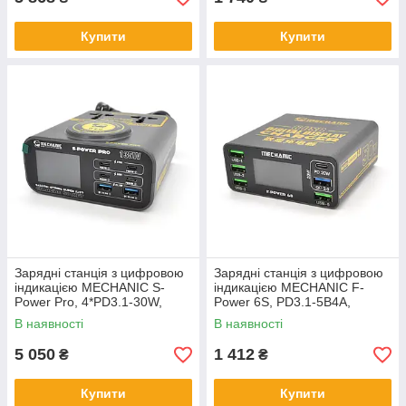
Купити
Купити
Зарядні станція з цифровою
Зарядні станція з цифровою
індикацією MECHANIC S-
індикацією MECHANIC F-
Power Pro, 4*PD3.1-30W,
Power 6S, PD3.1-5В4А,
2*QC3.0-15W,Wireless
9В2.2A, 12В1.67А, 15В3А,
В наявності
В наявності
Charging, 2*Socket,
20В2,25А, QC-3 .4*USB-A.
220V/135W. 131*1
220V/50W.
5 050
1 412
₴
₴
Купити
Купити