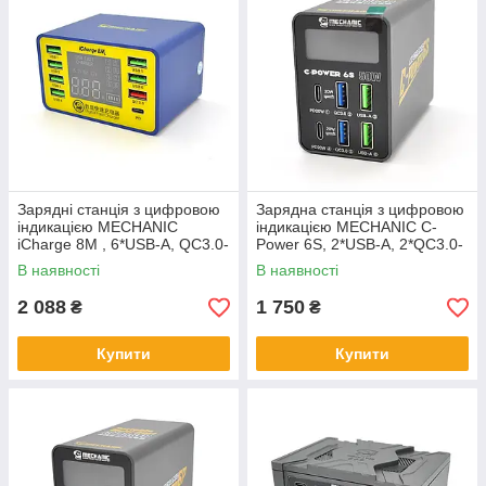
Зарядні станція з цифровою
Зарядна станція з цифровою
індикацією MECHANIC
індикацією MECHANIC C-
iCharge 8M , 6*USB-A, QC3.0-
Power 6S, 2*USB-A, 2*QC3.0-
5В3.4А,9В2.3A,12В1.5А,
5В3А,9В2A,12В1.5А, 2*PD3.1-
В наявності
В наявності
PD3.1-
5В3А,9В2.22A,12В1.67А,
5В3.4.А,9В2.3A,12В1.5А, 22
220V
2 088
1 750
₴
₴
Купити
Купити