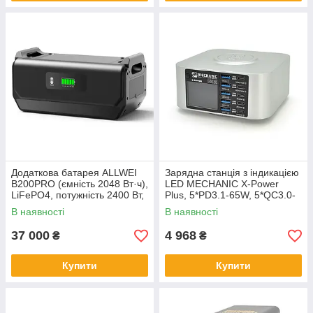
Додаткова батарея ALLWEI
Зарядна станція з індикацією
B200PRO (ємність 2048 Вт·ч),
LED MECHANIC X-Power
LiFePO4, потужність 2400 Вт,
Plus, 5*PD3.1-65W, 5*QC3.0-
для зарядної станції SGR-
30W,5В3А,9В2.2A,12В1.67А.
В наявності
В наявності
PPS2400-2PRO, 480x255x
Wireless Charging15W, 220V/
37 000
4 968
₴
₴
Купити
Купити