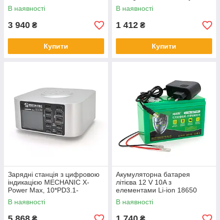
(150X65X94) вага 1162 грамм
5В3А,9В2A,12В1.5А,
В наявності
В наявності
+ зарядний пристрій 12,6V 2A
220V/45W.134*105*65mm
3 940
1 412
₴
₴
Купити
Купити
Зарядні станція з цифровою
Акумуляторна батарея
індикацією MECHANIC X-
літієва 12 V 10A з
Power Max, 10*PD3.1-
елементами Li-ion 18650
20W>140W,
(150X65X94) вага 840 грам +
В наявності
В наявності
5В3А,9В2.2A,12В1.67А,20V1.
зарядний пристрій OEM
5A. Wireless Charging, 22
5 868
1 740
₴
₴