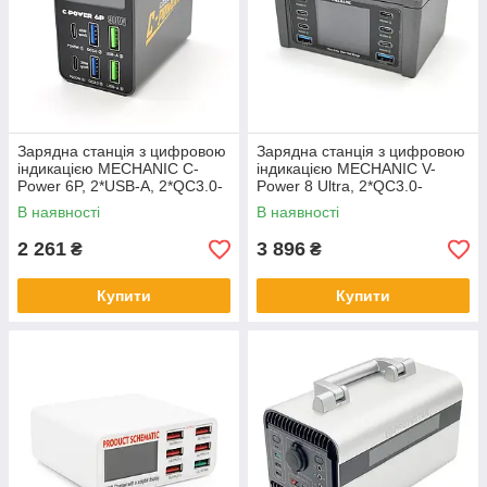
Зарядна станція з цифровою
Зарядна станція з цифровою
індикацією MECHANIC C-
індикацією MECHANIC V-
Power 6P, 2*USB-A, 2*QC3.0-
Power 8 Ultra, 2*QC3.0-
5В3А,9В2A,12В1.5А, 2*PD3.1-
5В3А,9В2A, 6*PD3.1-
В наявності
В наявності
(5В/9В/12В/15В)3А,20В2,2,22
(5В/9В/12В/15В)3А,20В2,25A,
220В/160Вт.
2 261
3 896
₴
₴
Купити
Купити