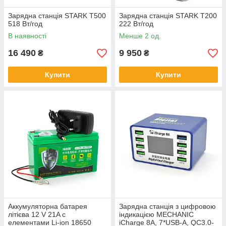
Зарядна станція STARK T500
Зарядна станція STARK T200
518 Вт/год
222 Вт/год
В наявності
Менше 2 од.
16 490
9 950
₴
₴
Купити
Купити
Аккумуляторна батарея
Зарядна станція з цифровою
літієва 12 V 21A с
індикацією MECHANIC
елементами Li-ion 18650
iCharge 8A, 7*USB-A, QC3.0-