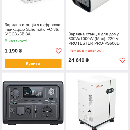
Зарядна станція з цифровою
індикацією Schematic FC-36,
6*QC3.-5В 8А,
Зарядна станція для дому
220V/40W.155*115*55mm
600W/1000W (Max), 220 V
В наявності
PROTESTER PRO-PS600D
1 190
Немає в наявності
₴
24 640
₴
Купити