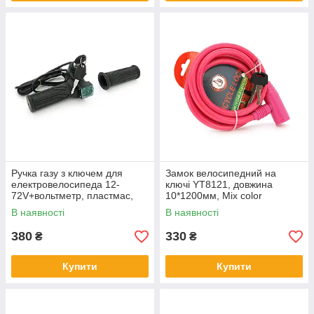
Ручка газу з ключем для
Замок велосипедний на
електровелосипеда 12-
ключі YT8121, довжина
72V+вольтметр, пластмас,
10*1200мм, Mix color
Box
В наявності
В наявності
380
330
₴
₴
Купити
Купити