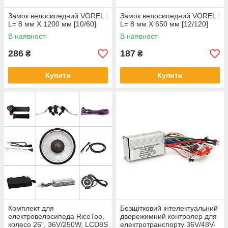
Замок велосипедний VOREL :
Замок велосипедний VOREL :
L= 8 мм Х 1200 мм [10/60]
L= 8 мм Х 650 мм [12/120]
В наявності
В наявності
286
187
₴
₴
Купити
Купити
Комплект для
Безщітковий інтелектуальний
електровелосипеда RiceToo,
дворежимний контролер для
колесо 26", 36V/250W, LCD8S
електротранспорту 36V/48V-