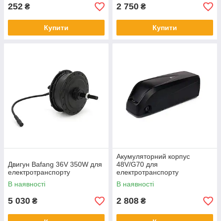
252
2 750
₴
₴
Купити
Купити
Акумуляторний корпус
Двигун Bafang 36V 350W для
48V/G70 для
електротранспорту
електротранспорту
В наявності
В наявності
5 030
2 808
₴
₴