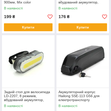
900мм, Mix color
вбудований акумулятор,
кабель USB, Mix color, Box
В наявності
В наявності
199
176
₴
₴
Купити
Купити
Задній стоп для велосипеда
Акумуляторний корпус
LD-2207, 8 режимів,
Hailong SSE-113 G56 для
вбудований акумулятор,
електротранспорту
кабель USB, Red/White, Box
В наявності
В наявності