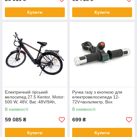
Купити
Купити
Електричний гірський
Ручка газу з кнопкою для
велосипед 27.5 Kentor, Motor:
електровелосипеда 12-
500 W, 48V, Bat.:48V/9Ah,
72V+вольтметр, Box
lithium
В наявності
В наявності
59 085
699
₴
₴
Купити
Купити