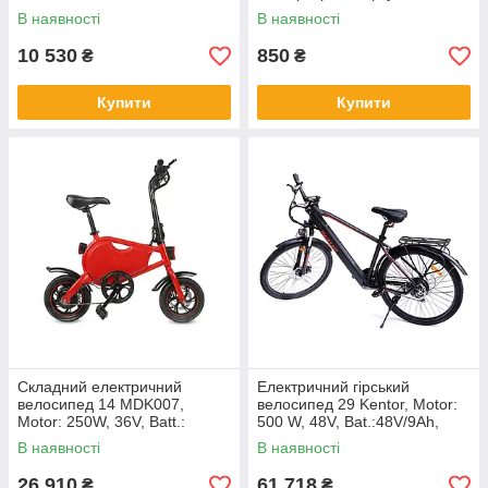
250W, 18A
В наявності
В наявності
10 530
850
₴
₴
Купити
Купити
Складний електричний
Електричний гірський
велосипед 14 MDK007,
велосипед 29 Kentor, Motor:
Motor: 250W, 36V, Batt.:
500 W, 48V, Bat.:48V/9Ah,
36V/10Ah, Lithium
Lithium
В наявності
В наявності
26 910
61 718
₴
₴