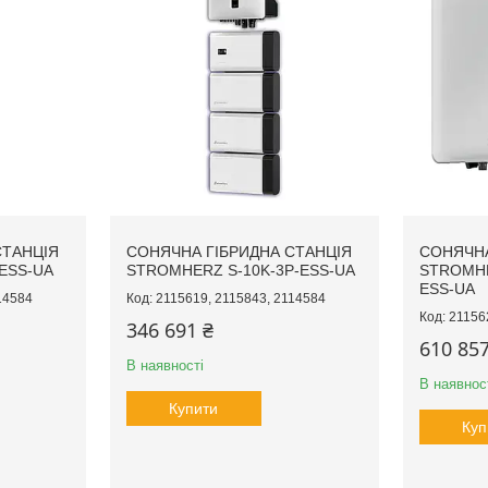
СТАНЦІЯ
СОНЯЧНА ГІБРИДНА СТАНЦІЯ
СОНЯЧНА
ESS-UA
STROMHERZ S-10K-3Р-ESS-UA
STROMHE
ESS-UA
14584
2115619, 2115843, 2114584
21156
346 691 ₴
610 857
В наявності
В наявнос
Купити
Куп