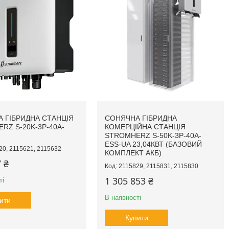
 ГІБРИДНА СТАНЦІЯ
СОНЯЧНА ГІБРИДНА
RZ S-20K-3Р-40А-
КОМЕРЦІЙНА СТАНЦІЯ
STROMHERZ S-50K-3Р-40А-
ESS-UA 23,04КВТ (БАЗОВИЙ
20, 2115621, 2115632
КОМПЛЕКТ АКБ)
 ₴
2115829, 2115831, 2115830
1 305 853 ₴
ті
В наявності
ити
Купити