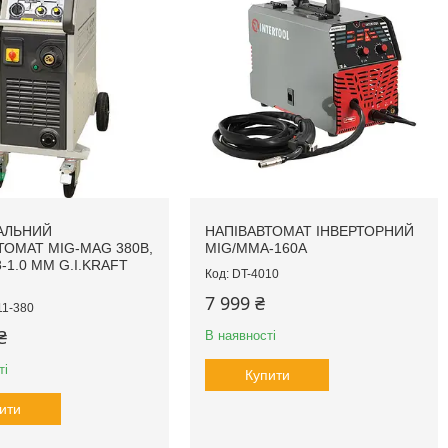
АЛЬНИЙ
НАПІВАВТОМАТ ІНВЕРТОРНИЙ
ТОМАТ MIG-MAG 380В,
MIG/MMA-160A
.8-1.0 ММ G.I.KRAFT
DT-4010
7 999 ₴
11-380
₴
В наявності
ті
Купити
ити