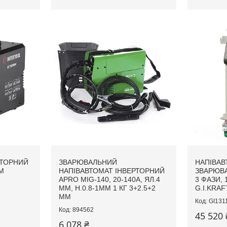
РТОРНИЙ
ЗВАРЮВАЛЬНИЙ
НАПІВАВ
M
НАПІВАВТОМАТ ІНВЕРТОРНИЙ
ЗВАРЮВА
APRO MIG-140, 20-140А, ЯЛ.4
3 ФАЗИ, 1
ММ, Н.0.8-1ММ 1 КГ 3+2.5+2
G.I.KRAF
ММ
GI131
894562
45 520 
6 078 ₴