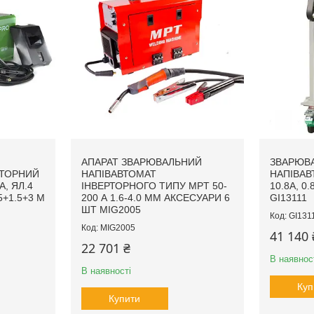
АПАРАТ ЗВАРЮВАЛЬНИЙ
ЗВАРЮВ
РТОРНИЙ
НАПІВАВТОМАТ
НАПІВАВ
А, ЯЛ.4
ІНВЕРТОРНОГО ТИПУ MPT 50-
10.8А, 0
5+1.5+3 М
200 А 1.6-4.0 ММ АКСЕСУАРИ 6
GI13111
ШТ MIG2005
GI131
MIG2005
41 140 
22 701 ₴
В наявнос
В наявності
Куп
Купити