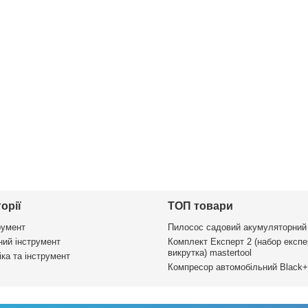
орії
ТОП товари
румент
Пилосос садовий акумуляторний
ий інструмент
Комплект Експерт 2 (набор експе
викрутка) mastertool
ка та інструмент
Компресор автомобільний Black+