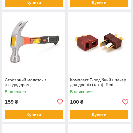
Купити
Купити
Столярний молоток з
Комплект T-подібний штекер
гвоздодером,
для дронів (тато), Red
В наявності
В наявності
159
100
₴
₴
Купити
Купити