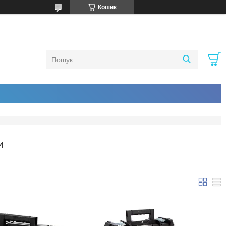
Кошик
И