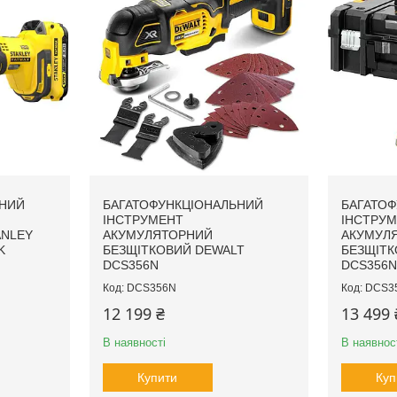
ЬНИЙ
БАГАТОФУНКЦІОНАЛЬНИЙ
БАГАТОФ
ІНСТРУМЕНТ
ІНСТРУ
ANLEY
АКУМУЛЯТОРНИЙ
АКУМУЛ
K
БЕЗЩІТКОВИЙ DEWALT
БЕЗЩІТК
DCS356N
DCS356N
DCS356N
DCS3
12 199 ₴
13 499 
В наявності
В наявнос
Купити
Куп