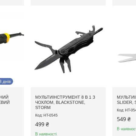
 днів
ЬНИЙ
МУЛЬТИІНСТРУМЕНТ 8 В 1 З
МУЛЬТИІ
ЕВИЙ
ЧОХЛОМ, BLACKSTONE,
SLIDER,
STORM
HT-05
HT-0545
549 ₴
499 ₴
В наявнос
В наявності