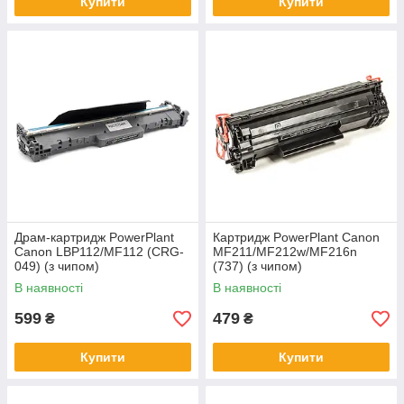
Купити
Купити
Драм-картридж PowerPlant
Картридж PowerPlant Canon
Canon LBP112/MF112 (CRG-
MF211/MF212w/MF216n
049) (з чипом)
(737) (з чипом)
В наявності
В наявності
599
479
₴
₴
Купити
Купити