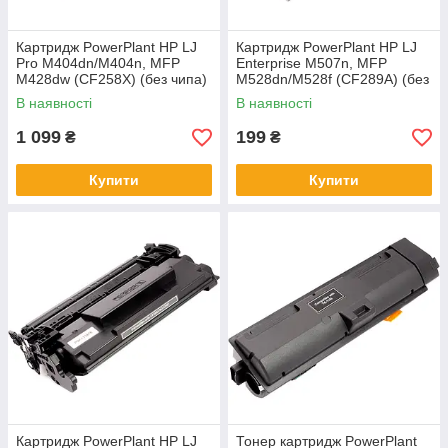
Картридж PowerPlant HP LJ
Картридж PowerPlant HP LJ
Pro M404dn/M404n, MFP
Enterprise M507n, MFP
M428dw (CF258X) (без чипа)
M528dn/M528f (CF289A) (без
чипа)
В наявності
В наявності
1 099
199
₴
₴
Купити
Купити
Картридж PowerPlant HP LJ
Тонер картридж PowerPlant