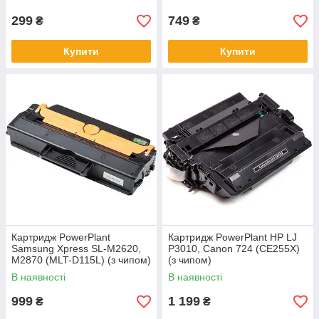
299
749
₴
₴
Купити
Купити
Картридж PowerPlant
Картридж PowerPlant HP LJ
Samsung Xpress SL-M2620,
P3010, Canon 724 (CE255X)
M2870 (MLT-D115L) (з чипом)
(з чипом)
В наявності
В наявності
999
1 199
₴
₴