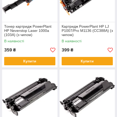
Тонер картридж PowerPlant
Картридж PowerPlant HP LJ
HP Neverstop Laser 1000a
P1007/Pro M1136 (CC388A) (з
(103A) (з чипом)
чипом)
В наявності
В наявності
359
399
₴
₴
Купити
Купити