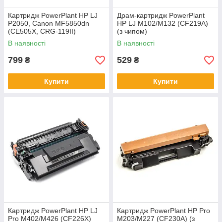
Картридж PowerPlant HP LJ
Драм-картридж PowerPlant
P2050, Canon MF5850dn
HP LJ M102/M132 (CF219A)
(CE505X, CRG-119II)
(з чипом)
збільшеної ємності (з чип
В наявності
В наявності
799
529
₴
₴
Купити
Купити
Картридж PowerPlant HP LJ
Картридж PowerPlant HP Pro
Pro M402/M426 (CF226X)
M203/M227 (CF230A) (з