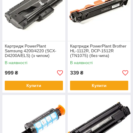
Картридж PowerPlant
Картридж PowerPlant Brother
Samsung 4200/4220 (SCX-
HL-1112R, DCP-1512R
D4200A/ELS) (з чипом)
(TN1075) (без чипа)
В наявності
В наявності
999
339
₴
₴
Купити
Купити