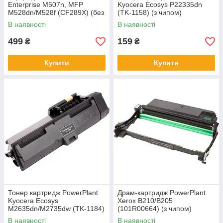
Enterprise M507n, MFP
Kyocera Ecosys P22335dn
M528dn/M528f (CF289X) (без
(TK-1158) (з чипом)
чипа)
В наявності
В наявності
499
159
₴
₴
Купити
Купити
Тонер картридж PowerPlant
Драм-картридж PowerPlant
Kyocera Ecosys
Xerox B210/B205
M2635dn/M2735dw (TK-1184)
(101R00664) (з чипом)
(з чипом)
В наявності
В наявності