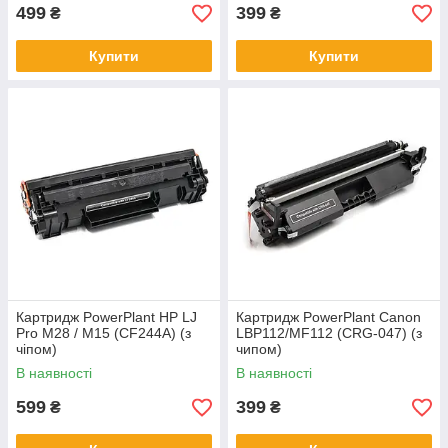
499
399
₴
₴
Купити
Купити
Картридж PowerPlant HP LJ
Картридж PowerPlant Canon
Pro M28 / M15 (CF244A) (з
LBP112/MF112 (CRG-047) (з
чіпом)
чипом)
В наявності
В наявності
599
399
₴
₴