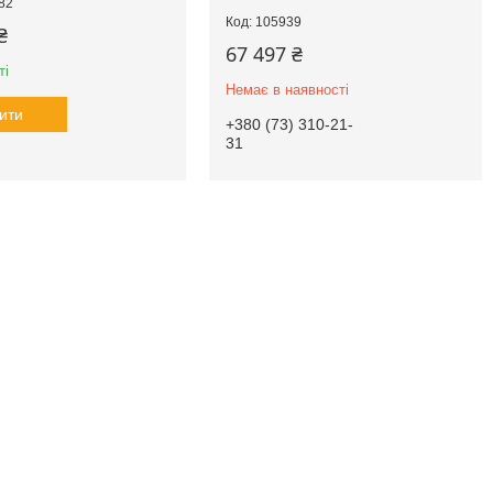
82
105939
₴
67 497 ₴
ті
Немає в наявності
ити
+380 (73) 310-21-
31