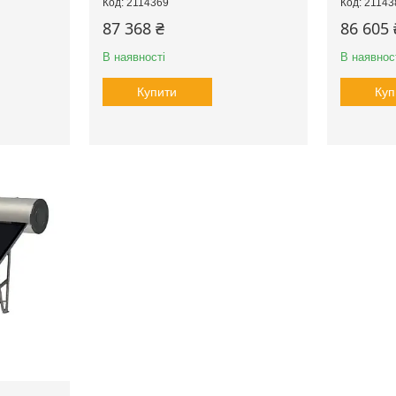
2114369
21143
87 368 ₴
86 605 
В наявності
В наявнос
Купити
Куп