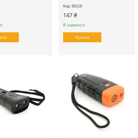
36216
147 ₴
ті
В наявності
ити
Купити