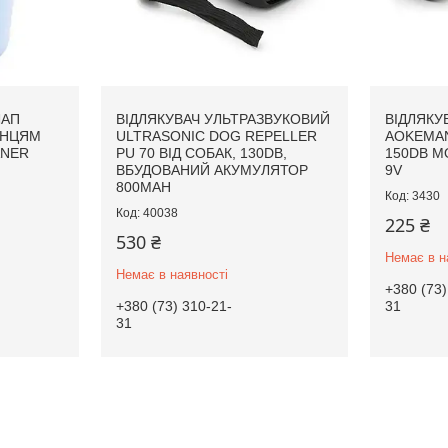
ЛАП
ВІДЛЯКУВАЧ УЛЬТРАЗВУКОВИЙ
ВІДЛЯКУ
АНЦЯМ
ULTRASONIC DOG REPELLER
AOKEMAN
ANER
PU 70 ВІД СОБАК, 130DB,
150DB М
ВБУДОВАНИЙ АКУМУЛЯТОР
9V
800MAH
3430
40038
225 ₴
530 ₴
Немає в н
Немає в наявності
+380 (73)
+380 (73) 310-21-
31
31