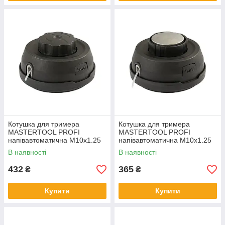
Котушка для тримера
Котушка для тримера
MASTERTOOL PROFI
MASTERTOOL PROFI
напівавтоматична M10х1.25
напівавтоматична M10х1.25
FLH легке завантаження 19-
FLH металева п'ята легке
В наявності
В наявності
1908
завантаження
432
365
₴
₴
Купити
Купити