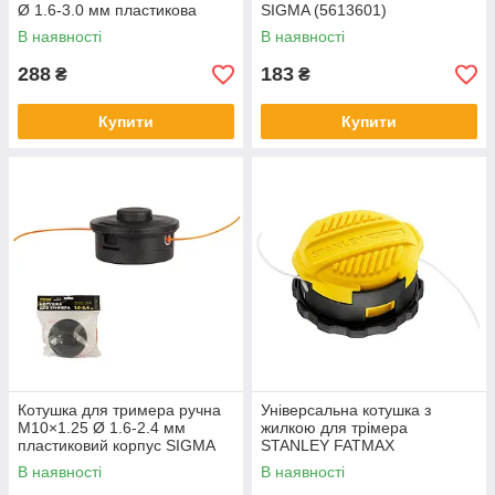
Ø 1.6-3.0 мм пластикова
SIGMA (5613601)
кнопка SIGMA (5613531)
В наявності
В наявності
288
183
₴
₴
Купити
Купити
Котушка для тримера ручна
Універсальна котушка з
M10×1.25 Ø 1.6-2.4 мм
жилкою для трімера
пластиковий корпус SIGMA
STANLEY FATMAX
(5613641)
STZST1226
В наявності
В наявності