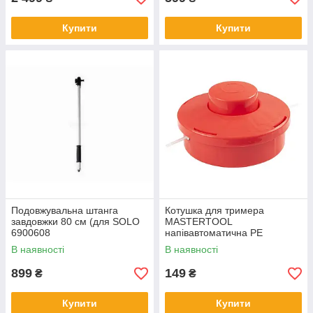
Купити
Купити
Подовжувальна штанга
Котушка для тримера
завдовжки 80 см (для SOLO
MASTERTOOL
6900608
напівавтоматична PE
M10х1,25 FLH 19-1906
В наявності
В наявності
899
149
₴
₴
Купити
Купити