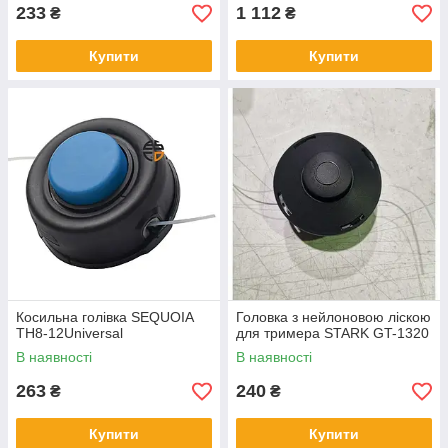
233
1 112
₴
₴
Купити
Купити
Косильна голівка SEQUOIA
Головка з нейлоновою ліскою
TH8-12Universal
для тримера STARK GT-1320
В наявності
В наявності
263
240
₴
₴
Купити
Купити