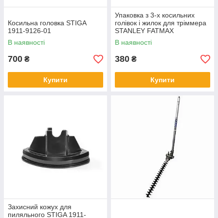
Упаковка з 3-х косильних
Косильна головка STIGA
голівок і жилок для тріммера
1911-9126-01
STANLEY FATMAX
STZST121693
В наявності
В наявності
700
380
₴
₴
Купити
Купити
Захисний кожух для
пиляльного STIGA 1911-