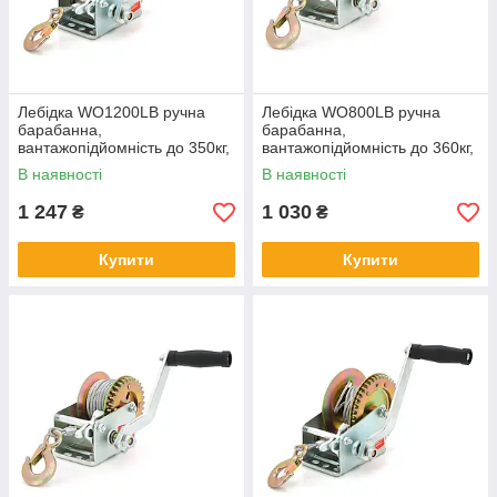
Лебідка WO1200LB ручна
Лебідка WO800LB ручна
барабанна,
барабанна,
вантажопідйомність до 350кг,
вантажопідйомність до 360кг,
довжина троса 7м
довжина троса 7м
В наявності
В наявності
1 247
1 030
₴
₴
Купити
Купити