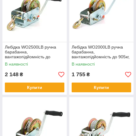
Лебідка WO2500LB ручна
Лебідка WO2000LB ручна
барабанна,
барабанна,
вантажопідйомність до
вантажопідйомність до 905кг,
1130кг, довжина троса 7м
довжина троса 7м
В наявності
В наявності
2 148
1 755
₴
₴
Купити
Купити