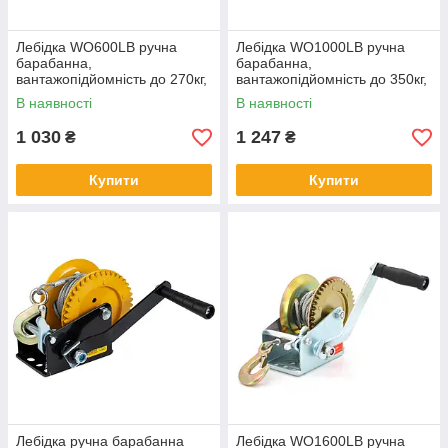
Лебідка WO600LB ручна
Лебідка WO1000LB ручна
барабанна,
барабанна,
вантажопідйомність до 270кг,
вантажопідйомність до 350кг,
довжина троса 7м
довжина троса 7м
В наявності
В наявності
1 030
1 247
₴
₴
Купити
Купити
Лебідка ручна барабанна
Лебідка WO1600LB ручна