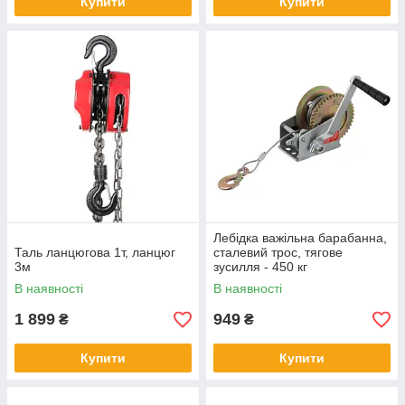
Купити
Купити
Лебідка важільна барабанна,
Таль ланцюгова 1т, ланцюг
сталевий трос, тягове
3м
зусилля - 450 кг
В наявності
В наявності
1 899
949
₴
₴
Купити
Купити