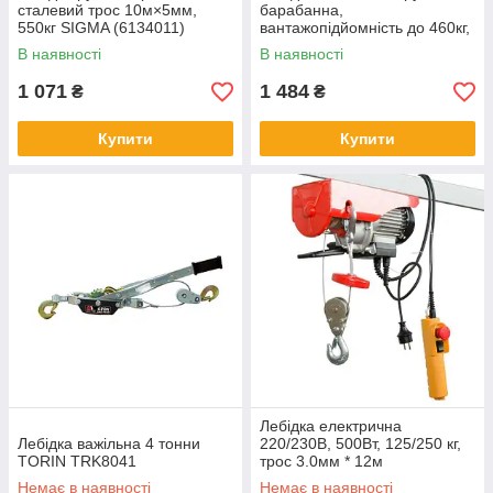
сталевий трос 10м×5мм,
барабанна,
550кг SIGMA (6134011)
вантажопідйомність до 460кг,
довжина троса 7м
В наявності
В наявності
1 071
1 484
₴
₴
Купити
Купити
Лебідка електрична
Лебідка важільна 4 тонни
220/230В, 500Вт, 125/250 кг,
TORIN TRK8041
трос 3.0мм * 12м
Немає в наявності
Немає в наявності