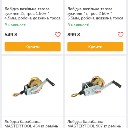
Лебідка важільна тягове
Лебідка важільна тягове
зусилля 2т, трос 1.50м *
зусилля 4т, трос 2.50м *
4.5мм, робоча довжина троса
5.5мм, робоча довжина троса
0,75
1.20м
В наявності
В наявності
549
899
₴
₴
Купити
Купити
Лебідка барабанна
Лебідка барабанна
MASTERTOOL 454 кг ремінь
MASTERTOOL 907 кг ремінь