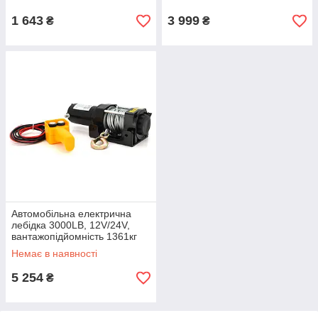
1 643
3 999
₴
₴
Автомобільна електрична
лебідка 3000LB, 12V/24V,
вантажопідйомність 1361кг
Немає в наявності
5 254
₴