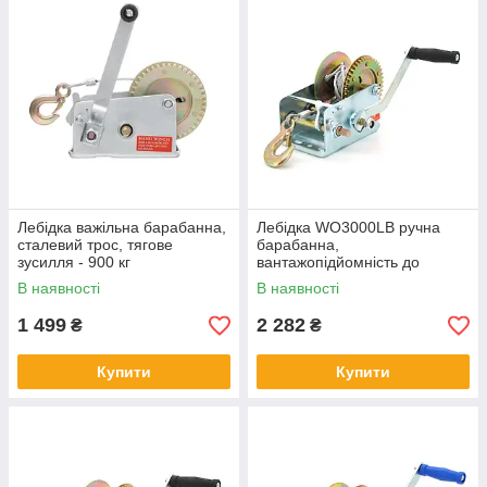
Лебідка важільна барабанна,
Лебідка WO3000LB ручна
сталевий трос, тягове
барабанна,
зусилля - 900 кг
вантажопідйомність до
1360кг, довжина троса 7м
В наявності
В наявності
1 499
2 282
₴
₴
Купити
Купити