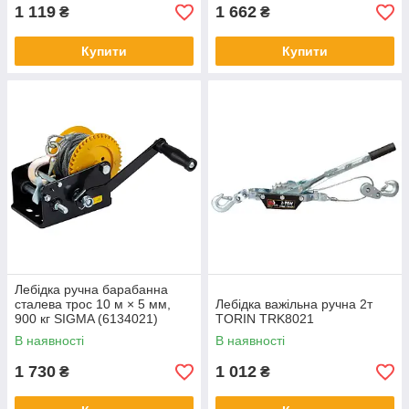
1 119
1 662
₴
₴
Купити
Купити
Лебідка ручна барабанна
сталева трос 10 м × 5 мм,
Лебідка важільна ручна 2т
900 кг SIGMA (6134021)
TORIN TRK8021
В наявності
В наявності
1 730
1 012
₴
₴