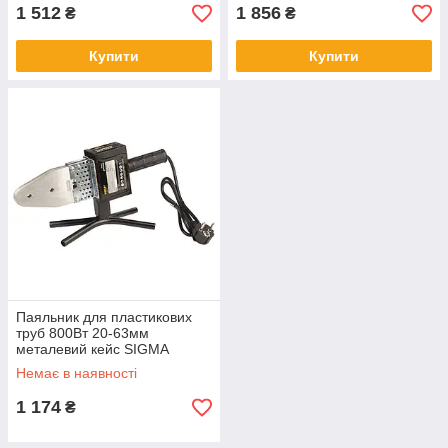
1 512
1 856
₴
₴
Купити
Купити
Паяльник для пластикових
труб 800Вт 20-63мм
металевий кейс SIGMA
(2743461)
Немає в наявності
1 174
₴