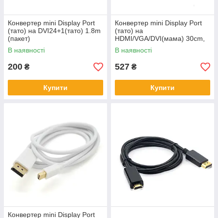
Конвертер mini Display Port
Конвертер mini Display Port
(тато) на DVI24+1(тато) 1.8m
(тато) на
(пакет)
HDMI/VGA/DVI(мама) 30cm,
Black, 4K/2K, Пакет
В наявності
В наявності
200
527
₴
₴
Купити
Купити
Конвертер mini Display Port