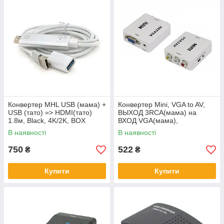
Конвертер MHL USB (мама) +
Конвертер Mini, VGA to AV,
USB (тато) => HDMI(тато)
ВЫХОД 3RCA(мама) на
1.8м, Black, 4K/2K, BOX
ВХОД VGA(мама),
720P/1080P, White, BOX
В наявності
В наявності
750
522
₴
₴
Купити
Купити