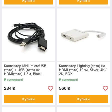
Купити
Купити
Конвертер MHL microUSB
Конвертер Lighting (тато) на
(тато) + USB (тато) =>
HDMI (тато) 10см, Silver, 4K /
HDMI(тато) 1.8м, Black,
2K, BOX
4K/2K, BOX
В наявності
В наявності
234
560
₴
₴
Купити
Купити