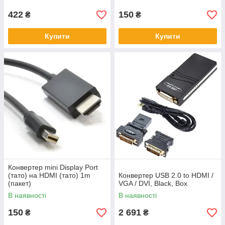
422
150
₴
₴
Купити
Купити
Конвертер mini Display Port
(тато) на HDMI (тато) 1m
Конвертер USB 2.0 to HDMI /
(пакет)
VGA / DVI, Black, Box
В наявності
В наявності
150
2 691
₴
₴