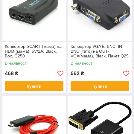
Конвертер SCART (мама) на
Конвертер VGA to BNC, IN-
HDMI(мама), 5V/2A, Black,
BNC (тато) на OUT-
Box, Q250
VGA(мама), Black, Пакет Q25
В наявності
В наявності
468
662
₴
₴
Купити
Купити