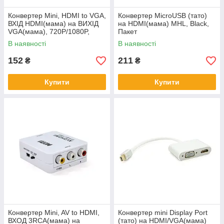
Конвертер Mini, HDMI to VGA,
Конвертер MicroUSB (тато)
ВХІД HDMI(мама) на ВИХІД
на HDMI(мама) MHL, Black,
VGA(мама), 720P/1080P,
Пакет
Black, BOX
В наявності
В наявності
152
211
₴
₴
Купити
Купити
Конвертер Mini, AV to HDMI,
Конвертер mini Display Port
ВХОД 3RCA(мама) на
(тато) на HDMI/VGA(мама)