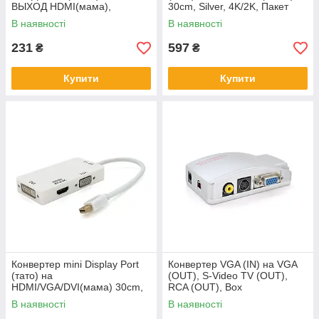
ВЫХОД HDMI(мама),
30cm, Silver, 4K/2K, Пакет
720P/1080P, White, BOX
В наявності
В наявності
231
597
₴
₴
Купити
Купити
Конвертер mini Display Port
Конвертер VGA (IN) на VGA
(тато) на
(OUT), S-Video TV (OUT),
HDMI/VGA/DVI(мама) 30cm,
RCA (OUT), Box
White, 4K/2K, Пакет
В наявності
В наявності