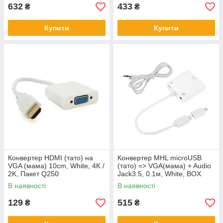
632
433
₴
₴
Купити
Купити
Конвертер HDMI (тато) на
Конвертер MHL microUSB
VGA (мама) 10cm, White, 4K /
(тато) => VGA(мама) + Audio
2K, Пакет Q250
Jack3.5, 0.1м, White, BOX
В наявності
В наявності
129
515
₴
₴