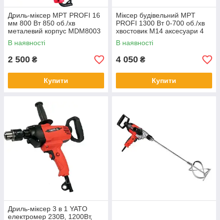
Дриль-міксер MPT PROFI 16
Міксер будівельний MPT
мм 800 Вт 850 об./хв
PROFI 1300 Вт 0-700 об./хв
металевий корпус MDM8003
хвостовик М14 аксесуари 4
шт MMX1303
В наявності
В наявності
2 500
4 050
₴
₴
Купити
Купити
Дриль-міксер 3 в 1 YATO
електромер 230В, 1200Вт,