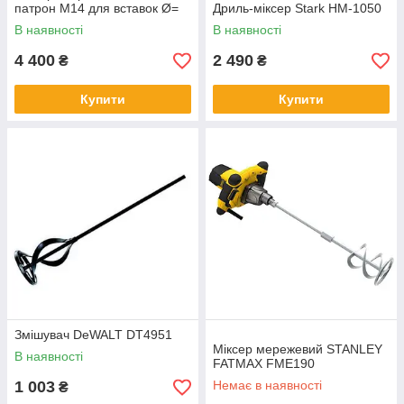
патрон М14 для вставок Ø=
Дриль-міксер Stark HM-1050
3-16 мм, мішалка Ø≤ 130мм
В наявності
В наявності
4 400
2 490
₴
₴
Купити
Купити
Змішувач DeWALT DT4951
Міксер мережевий STANLEY
В наявності
FATMAX FME190
1 003
Немає в наявності
₴