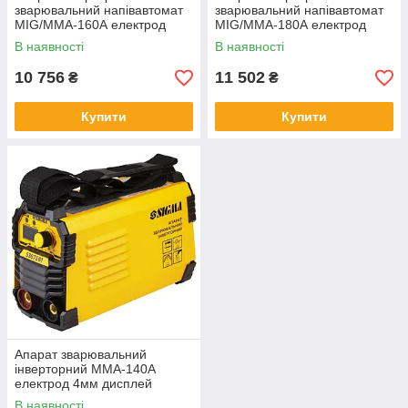
зварювальний напівавтомат
зварювальний напівавтомат
МIG/MMA-160А електрод
МIG/MMA-180А електрод
4мм дріт 0.8-1мм LED SIGMA
5мм дріт 0.8-1мм LED SIGMA
В наявності
В наявності
(5386261)
(5386271)
10 756
11 502
₴
₴
Купити
Купити
Апарат зварювальний
інверторний ММА-140А
електрод 4мм дисплей
SIGMA (5387561)
В наявності