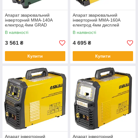
Апарат зварювальний
Апарат зварювальний
інверторний ММА-140А
інверторний ММА-160А
електрод 4мм GRAD
електрод 4мм дисплей
(5387915)
SIGMA (5387571)
В наявності
В наявності
3 561
4 695
₴
₴
Купити
Купити
Апарат інверторний
Апарат інверторний