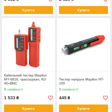
Купити
Купити
Кабельний тестер Mayilon
MY-6816, трасошукач, RJ-
Тестер напруги Mayilon HT-
45+BNC
100
В наявності
В наявності
1 533
445
₴
₴
Купити
Купити