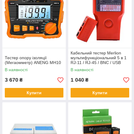
Кабельний тестер Merlion
Тестер опору ізоляції
мультифункціональний 5 в 1
(Мегаомметр) ANENG MH10
RJ-11 / RJ-45 / BNC / USB
/1394
В наявності
В наявності
3 670
1 040
₴
₴
Купити
Купити