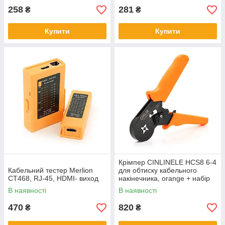
258
281
₴
₴
Купити
Купити
Крімпер CINLINELE HCS8 6-4
Кабельний тестер Merlion
для обтиску кабельного
CT468, RJ-45, HDMI- виход
накінечника, orange + набір
кабельних наконечників
В наявності
В наявності
(VE0508, VE7508, VE1008,
VE15
470
820
₴
₴