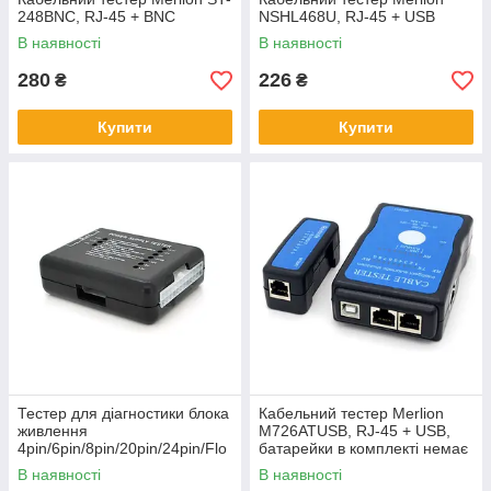
248BNC, RJ-45 + BNC
NSHL468U, RJ-45 + USB
В наявності
В наявності
280
226
₴
₴
Купити
Купити
Тестер для діагностики блока
Кабельний тестер Merlion
живлення
M726ATUSB, RJ-45 + USB,
4pin/6pin/8pin/20pin/24pin/Flo
батарейки в комплекті немає
ppy/SATA, Blister
В наявності
В наявності