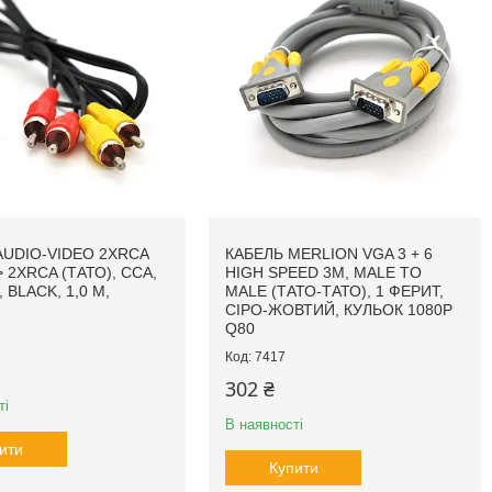
AUDIO-VIDEO 2ХRCA
КАБЕЛЬ MERLION VGA 3 + 6
> 2ХRCA (ТАТО), CCA,
HIGH SPEED 3M, MALE TO
 BLACK, 1,0 М,
MALE (ТАТО-ТАТО), 1 ФЕРИТ,
СІРО-ЖОВТИЙ, КУЛЬОК 1080P
Q80
7417
302 ₴
ті
В наявності
ити
Купити