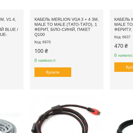
M, V1.4,
КАБЕЛЬ MERLION VGA 3 + 4 3M,
КАБЕЛЬ 
MALE TO MALE (ТАТО-ТАТО), 1
MALE TO 
Й BLUE /
ФЕРИТ, БІЛО-СИНІЙ, ПАКЕТ
ФЕРИТУ, 
UE-
Q100
6637
6970
470 ₴
100 ₴
В наявнос
В наявності
Куп
Купити