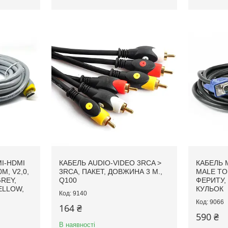
I-HDMI
КАБЕЛЬ AUDIO-VIDEO 3RCA >
КАБЕЛЬ 
M, V2,0,
3RCA, ПАКЕТ, ДОВЖИНА 3 М.,
MALE TO 
REY,
Q100
ФЕРИТУ,
ELLOW,
КУЛЬОК
9140
9066
164 ₴
590 ₴
В наявності