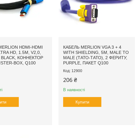
MERLION HDMI-HDMI
КАБЕЛЬ MERLION VGA 3 + 4
TRA HD, 1.5M, V2,0,
WITH SHIELDING, 5M, MALE TO
 BLACK, КОННЕКТОР
MALE (ТАТО-ТАТО), 2 ФЕРИТУ,
ISTER-BOX, Q100
PURPLE, ПАКЕТ Q100
12900
206 ₴
ті
В наявності
ити
Купити