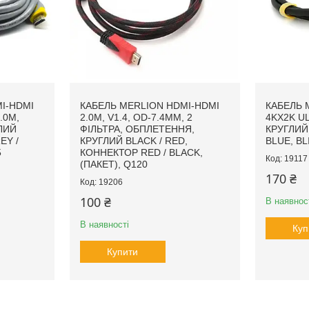
I-HDMI
КАБЕЛЬ MERLION HDMI-HDMI
КАБЕЛЬ 
.0M,
2.0M, V1.4, OD-7.4MM, 2
4KX2K UL
ГЛИЙ
ФІЛЬТРА, ОБПЛЕТЕННЯ,
КРУГЛИЙ
EY /
КРУГЛИЙ BLACK / RED,
BLUE, BL
5
КОННЕКТОР RED / BLACK,
19117
(ПАКЕТ), Q120
170 ₴
19206
100 ₴
В наявнос
В наявності
Куп
Купити