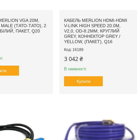
MERLION VGA 20M,
КАБЕЛЬ MERLION HDMI-HDMI
MALE (ТАТО-ТАТО), 2
V-LINK HIGH SPEED 20.0M,
БІЛИЙ, ПАКЕТ, Q20
V2,0, OD-8.2MM, КРУГЛИЙ
GREY, КОННЕКТОР GREY /
YELLOW, (ПАКЕТ), Q16
16189
3 042 ₴
ті
В наявності
ити
Купити