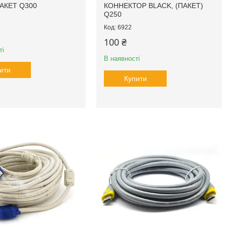
ПАКЕТ Q300
КОННЕКТОР BLACK, (ПАКЕТ)
Q250
6922
100 ₴
ті
В наявності
ити
Купити