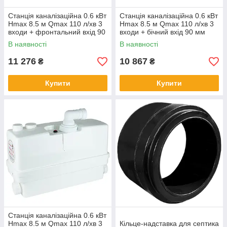
Станція каналізаційна 0.6 кВт
Станція каналізаційна 0.6 кВт
Hmax 8.5 м Qmax 110 л/хв 3
Hmax 8.5 м Qmax 110 л/хв 3
входи + фронтальний вхід 90
входи + бічний вхід 90 мм
мм LEO 3.0 WC601A
LEO 3.0 WC601В (776916)
В наявності
В наявності
(776914)
11 276
10 867
₴
₴
Купити
Купити
Станція каналізаційна 0.6 кВт
Hmax 8.5 м Qmax 110 л/хв 3
Кільце-надставка для септика