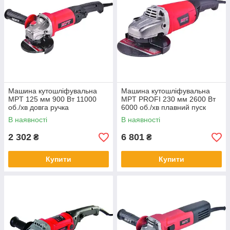
Машина кутошліфувальна
Машина кутошліфувальна
MPT 125 мм 900 Вт 11000
MPT PROFI 230 мм 2600 Вт
об./хв довга ручка
6000 об./хв плавний пуск
MAGL9003.02
підшипники C&U MAG2303
В наявності
В наявності
2 302
6 801
₴
₴
Купити
Купити