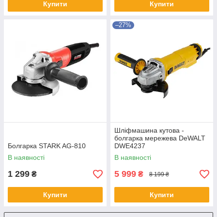
Купити
Купити
–27%
Шліфмашина кутова -
болгарка мережева DeWALT
Болгарка STARK AG-810
DWE4237
В наявності
В наявності
1 299
5 999
₴
₴
8 199 ₴
Купити
Купити