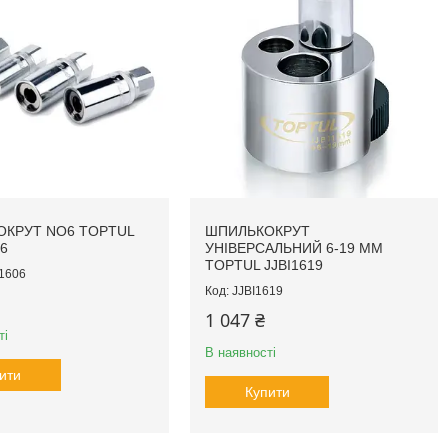
КРУТ NO6 TOPTUL
ШПИЛЬКОКРУТ
6
УНІВЕРСАЛЬНИЙ 6-19 ММ
TOPTUL JJBI1619
1606
JJBI1619
1 047 ₴
ті
В наявності
ити
Купити