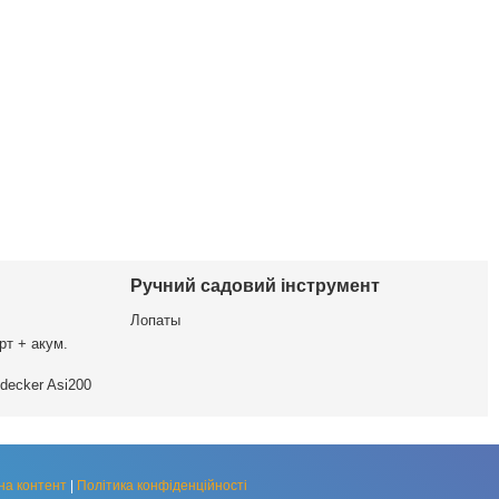
Ручний садовий інструмент
Лопаты
рт + акум.
decker Asi200
на контент
|
Політика конфіденційності