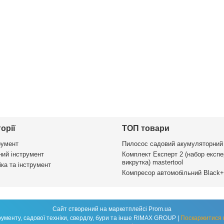
орії
ТОП товари
румент
Пилосос садовий акумуляторний
ий інструмент
Комплект Експерт 2 (набор експе
викрутка) mastertool
ка та інструмент
Компресор автомобільний Black+
Сайт створений на маркетплейсі
Prom.ua
Магазин техніки для будівництва, інструменту, садової техніки, свердлу, бури та інше RIMAX GROUP |
Поскаржитися 