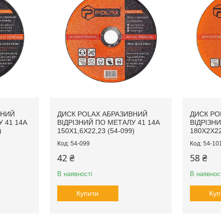
ВНИЙ
ДИСК POLAX АБРАЗИВНИЙ
ДИСК PO
 41 14А
ВІДРІЗНИЙ ПО МЕТАЛУ 41 14А
ВІДРІЗН
)
150Х1,6Х22,23 (54-099)
180Х2Х22
54-099
54-10
42 ₴
58 ₴
В наявності
В наявнос
Купити
Куп