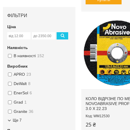
ФІЛЬТРИ
Ціна
Наявність
В наявності
152
Виробник
APRO
23
DeWalt
8
EnerSol
6
КОЛО ВІДРІЗНЕ ПО М
Grad
1
NOVOABRASIVE PROFI
3.0 X 22.23
Granite
36
WM12530
Ще 7
25 ₴