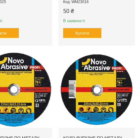
025
WM23016
50 ₴
ті
В наявності
ити
Купити