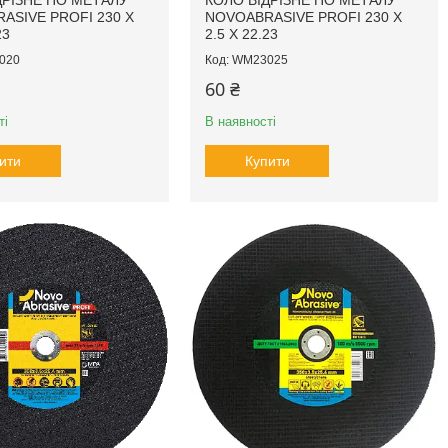
ДРІЗНЕ ПО МЕТАЛУ
КОЛО ВІДРІЗНЕ ПО МЕТАЛУ
ASIVE PROFI 230 X
NOVOABRASIVE PROFI 230 X
23
2.5 X 22.23
020
WM23025
60 ₴
ті
В наявності
ити
Купити