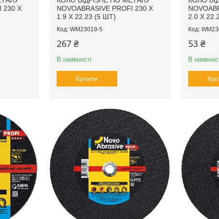
ЕТАЛУ
КОЛО ВІДРІЗНЕ ПО МЕТАЛУ
КОЛО ВІ
 230 X
NOVOABRASIVE PROFI 230 X
NOVOABR
1.9 X 22.23 (5 ШТ)
2.0 X 22.
WM23019-5
WM23
267 ₴
53 ₴
В наявності
В наявнос
Купити
Куп