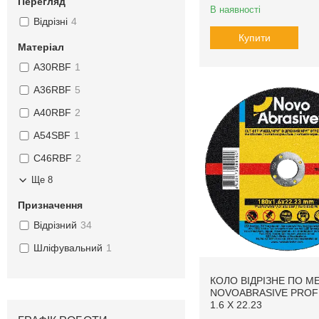
Перегляд
В наявності
Відрізні
4
Купити
Матеріал
A30RBF
1
A36RBF
5
A40RBF
2
A54SBF
1
C46RBF
2
Ще 8
Призначення
Відрізний
34
Шліфувальний
1
КОЛО ВІДРІЗНЕ ПО М
NOVOABRASIVE PROFI
1.6 X 22.23