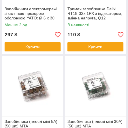
Запобіжники електромережі
Тримач запобіжника Delixi
зі скляною прозорою
RT18-32x 1PX з індикатором,
оболонкою YATO: Ø 6 x 30
змінна напруга, Q12
мм, 5-30 А, 120 шт [5/20]
Менше 2 од.
В наявності
297
110
₴
₴
Купити
Купити
Запобіжники (плоскі міні 5А)
Запобіжники (плоскі міні 30А)
(50 шт.) MTA
(50 шт.) MTA