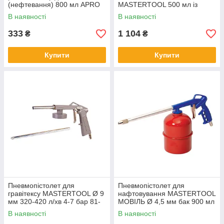
(нефтевання) 800 мл APRO
MASTERTOOL 500 мл із
гнучкою та жорсткою
В наявності
В наявності
насадкою 81-8703
333
1 104
₴
₴
Купити
Купити
Пневмопістолет для
Пневмопістолет для
гравітексу MASTERTOOL Ø 9
нафтовування MASTERTOOL
мм 320-420 л/хв 4-7 бар 81-
МОВІЛЬ Ø 4,5 мм бак 900 мл
8701
3-4 бар 81-8705
В наявності
В наявності