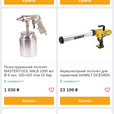
Купити
Купити
Піскоструминний пістолет
MASTERTOOL NALB 1000 мл
Акумуляторний пістолет для
Ø 6 кон. 320-420 л/хв 10 бар
герметиків DeWALT DCE580N
81-8708
В наявності
В наявності
1 030
23 199
₴
₴
Купити
Купити