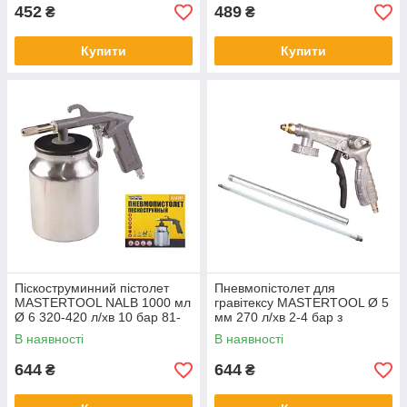
452
489
₴
₴
Купити
Купити
Піскоструминний пістолет
Пневмопістолет для
MASTERTOOL NALB 1000 мл
гравітексу MASTERTOOL Ø 5
Ø 6 320-420 л/хв 10 бар 81-
мм 270 л/хв 2-4 бар з
8707
гнучкою насадкою 81-8702
В наявності
В наявності
644
644
₴
₴