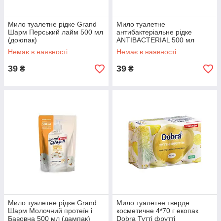
Мило туалетне рідке Grand
Мило туалетне
Шарм Перський лайм 500 мл
антибактеріальне рідке
(доюпак)
ANTIBACTERIAL 500 мл
(дипак)
Немає в наявності
Немає в наявності
39
39
₴
₴
Мило туалетне рідке Grand
Мило туалетне тверде
Шарм Молочний протеїн і
косметичне 4*70 г екопак
Бавовна 500 мл (дампак)
Dobra Тутті фрутті