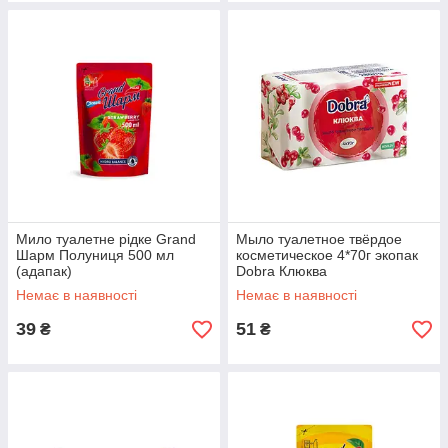
Мило туалетне рідке Grand
Мыло туалетное твёрдое
Шарм Полуниця 500 мл
косметическое 4*70г экопак
(адапак)
Dobra Клюква
Немає в наявності
Немає в наявності
39
51
₴
₴