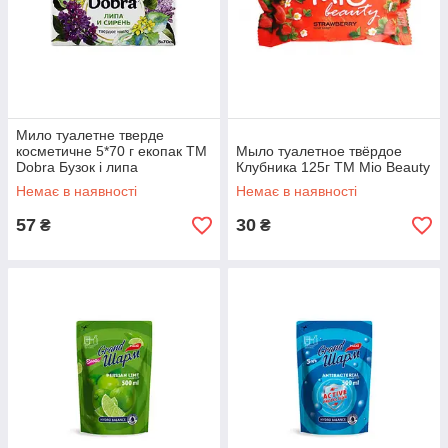
Мило туалетне тверде
косметичне 5*70 г екопак ТМ
Мыло туалетное твёрдое
Dobra Бузок і липа
Клубника 125г ТМ Mio Beauty
Немає в наявності
Немає в наявності
57
30
₴
₴