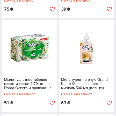
Немає в наявності
Немає в наявності
75
39
₴
₴
Мыло туалетное твёрдое
Мило туалетне рідке Grand
косметическое 4*70г экопак
Шарм Молочний протеїн і
Dobra Оливка и прованские
мигдаль 500 мл (пляшка)
травы
Немає в наявності
Немає в наявності
51
63
₴
₴