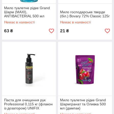
Мило туалетне рідке Grand
Шарм (MAXI),
Мило господарське тверде
ANTIBACTERIAL 500 мл
(біл.) Bovary 72% Classic 125г
Немає в наявності
Немає в наявності
63
21
₴
₴
Паста для очищення рук
Мило туалетне рідке Grand
Professional 0,115 кг (флакон
Шармгранат та Оливка 500
із дозатором) UNIFIX
мл (дампак)