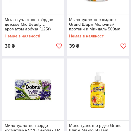
Мыло туалетное твёрдое
Мыло туалетное жидкое
детское Mio Beauty с
Grand Шарм Молочный
ароматом арбуза (125г)
протеин и Миндаль 500мл
(дойпак)
Немає в наявності
Немає в наявності
30
39
₴
₴
Мило туалетне тверде
Мило туалетне рідке Grand
косметичне 5*70 г екопак ТМ
Шарм Манго 500 мл