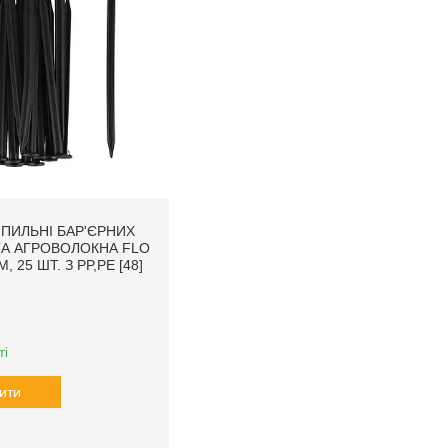
ІПИЛЬНІ БАР'ЄРНИХ
А АГРОВОЛОКНА FLO
, 25 ШТ. З PP,PE [48]
ті
ити