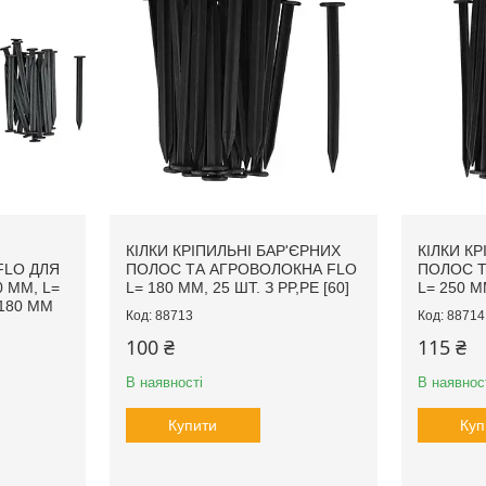
КІЛКИ КРІПИЛЬНІ БАР'ЄРНИХ
КІЛКИ КР
FLO ДЛЯ
ПОЛОС ТА АГРОВОЛОКНА FLO
ПОЛОС Т
 ММ, L=
L= 180 ММ, 25 ШТ. З PP,PE [60]
L= 250 ММ
=180 ММ
88713
88714
100 ₴
115 ₴
В наявності
В наявнос
Купити
Куп