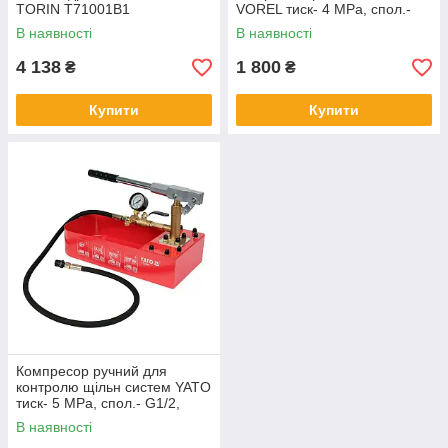
TORIN T71001B1
VOREL тиск- 4 MPa, спол.-
G1/2, ємніс- 5л, шланг- 90см
В наявності
В наявності
4 138
1 800
₴
₴
Купити
Купити
Компресор ручний для
контролю щільн систем YATO
тиск- 5 MPa, спол.- G1/2,
ємність- 7л, шланг- 140см
В наявності