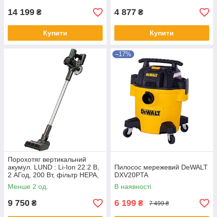
14 199
4 877
₴
₴
Купити
Купити
–17%
Порохотяг вертикальний
акумул. LUND : Li-Ion 22.2 В,
Пилосос мережевий DeWALT
2 АГод, 200 Вт, фільтр HEPA,
DXV20PTA
збірна ємн.- 0,35л
Менше 2 од.
В наявності
9 750
6 199
₴
₴
7 499 ₴