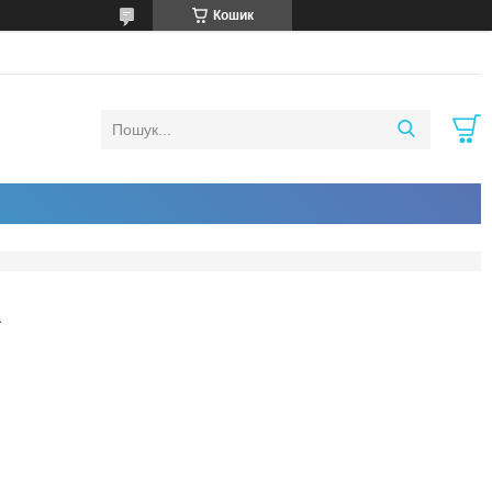
Кошик
А