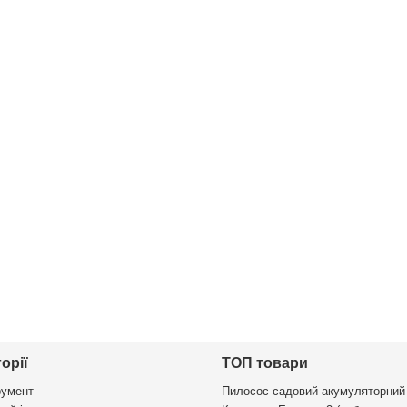
орії
ТОП товари
румент
Пилосос садовий акумуляторний