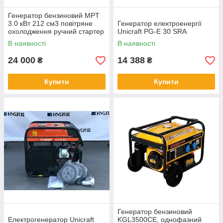
Генератор бензиновий MPT
3.0 кВт 212 см3 повітряне
Генератор електроенергії
охолодження ручний стартер
Unicraft PG-E 30 SRA
бак 15 л MGG3005
В наявності
В наявності
24 000
14 388
₴
₴
Купити
Купити
Генератор бензиновий
Електрогенератор Unicraft
KGL3500CE, однофазний