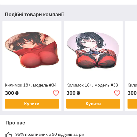
Подібні товари компанії
Килимок 18+, модель #34
Килимок 18+, модель #33
Кили
300
300
300
₴
₴
Купити
Купити
Про нас
95% позитивних з 90 відгуків за рік