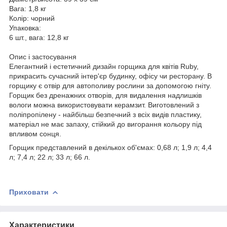
Вага: 1,8 кг
Колір: чорний
Упаковка:
6 шт., вага: 12,8 кг
Опис і застосування
Елегантний і естетичний дизайн горщика для квітів Ruby,
прикрасить сучасний інтер'єр будинку, офісу чи ресторану. В
горщику є отвір для автополиву рослини за допомогою гніту.
Горщик без дренажних отворів, для видалення надлишків
вологи можна використовувати керамзит. Виготовлений з
поліпропілену - найбільш безпечний з всіх видів пластику,
матеріал не має запаху, стійкий до вигорання кольору під
впливом сонця.
Горщик представлений в декількох об'ємах: 0,68 л; 1,9 л; 4,4
л; 7,4 л; 22 л; 33 л; 66 л.
Приховати
Характеристики