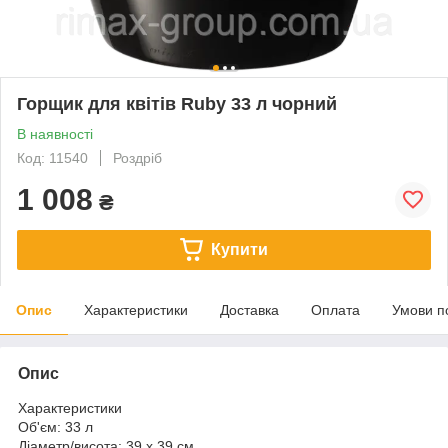
Горщик для квітів Ruby 33 л чорний
В наявності
Код: 11540
Роздріб
1 008
₴
Купити
Опис
Характеристики
Доставка
Оплата
Умови п
Опис
Характеристики
Об'єм: 33 л
Діаметр/висота: 39 x 39 см