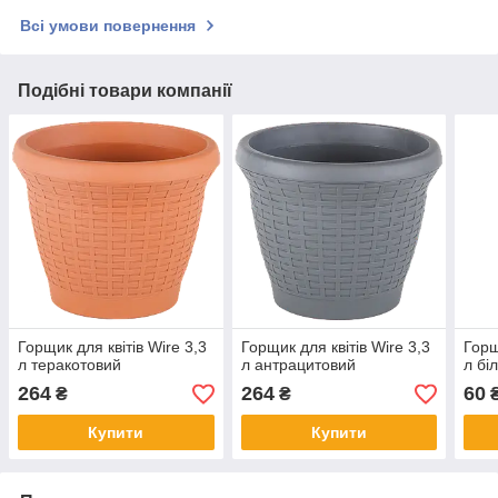
Всі умови повернення
Подібні товари компанії
Горщик для квітів Wire 3,3
Горщик для квітів Wire 3,3
Горщ
л теракотовий
л антрацитовий
л бі
264
264
60
₴
₴
Купити
Купити