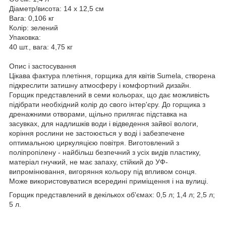
Діаметр/висота: 14 x 12,5 см
Вага: 0,106 кг
Колір: зелений
Упаковка:
40 шт., вага: 4,75 кг
Опис і застосування
Цікава фактура плетіння, горщика для квітів Sumela, створена
підкреслити затишну атмосферу і комфортний дизайн.
Горщик представлений в семи кольорах, що дає можливість
підібрати необхідний колір до свого інтер'єру. До горщика з
дренажними отворами, щільно прилягає підставка на
засувках, для надлишків води і відведення зайвої вологи,
коріння рослини не застоюється у воді і забезпечене
оптимальною циркуляцією повітря. Виготовлений з
поліпропілену - найбільш безпечний з усіх видів пластику,
матеріал гнучкий, не має запаху, стійкий до УФ-
випромінювання, вигоряння кольору під впливом сонця.
Може використовуватися всередині приміщення і на вулиці.
Горщик представлений в декількох об'ємах: 0,5 л; 1,4 л; 2,5 л;
5 л.