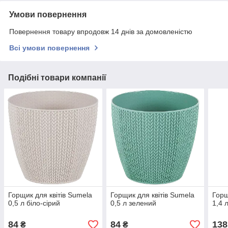
Умови повернення
Повернення товару впродовж 14 днів за домовленістю
Всі умови повернення
Подібні товари компанії
Горщик для квітів Sumela
Горщик для квітів Sumela
Горщ
0,5 л біло-сірий
0,5 л зелений
1,4 
84
84
138
₴
₴