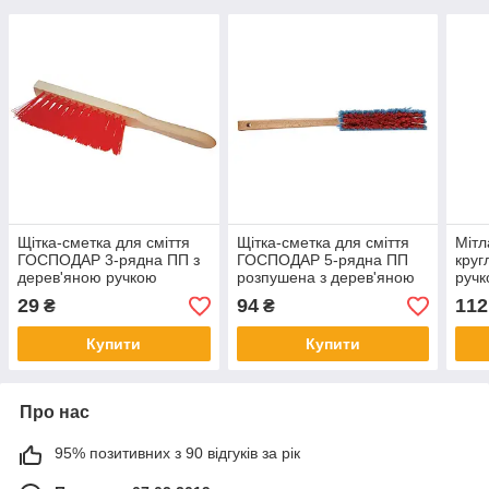
Щітка-сметка для сміття
Щітка-сметка для сміття
Міт
ГОСПОДАР 3-рядна ПП з
ГОСПОДАР 5-рядна ПП
круг
дерев'яною ручкою
розпушена з дерев'яною
ручк
295х25х60 мм 14-5500
ручкою 430х40 мм 14-
634
29
94
112
₴
₴
6541
Купити
Купити
Про нас
95% позитивних з 90 відгуків за рік