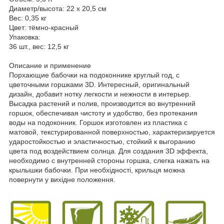
Диаметр/высота:
22 х 20,5 см
Вес:
0,35 кг
Цвет:
тёмно-красный
Упаковка:
36 шт., вес: 12,5 кг
Описание и применение
Порхающие бабочки на подоконнике круглый год, с
цветочными горшками 3D. Интересный, оригинальный
дизайн, добавит нотку легкости и нежности в интерьер.
Высадка растений и полив, производится во внутренний
горшок, обеспечивая чистоту и удобство, без протекания
воды на подоконник. Горшок изготовлен из пластика с
матовой, текстурированной поверхностью, характеризируется
ударостойкостью и эластичностью, стойкий к выгоранию
цвета под воздействием солнца. Для создания 3D эффекта,
необходимо с внутренней стороны горшка, слегка нажать на
крылышки бабочки. При необхідності, крильця можна
повернути у вихідне положення.