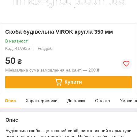
Скоба будівельна VIROK кругла 350 мм
В наявності
Код: 41V935
Роздріб
50
₴
Мінімальна сума замовлення на сайті — 200 ₴
Купити
Опис
Характеристики
Доставка
Оплата
Умови п
Опис
Будівельна скоба - це кований виріб, виготовлений з арматури
різного діаметру, методом кування. Найчастіше будівельна