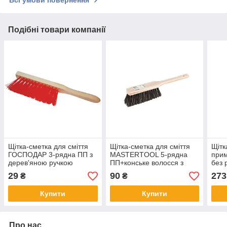
Подібні товари компанії
Щітка-сметка для сміття
Щітка-сметка для сміття
Щітк
ГОСПОДАР 3-рядна ПП з
MASTERTOOL 5-рядна
при
дерев'яною ручкою
ПП+конське волосся з
без 
295х25х60 мм 14-5500
дерев'яною ручкою
кінс
29
90
273
₴
₴
360х40х80 мм 14-6363
14-6
Купити
Купити
Про нас