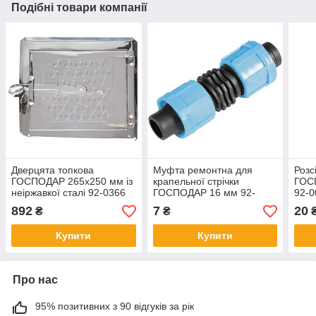
Подібні товари компанії
Дверцята топкова
Муфта ремонтна для
Розс
ГОСПОДАР 265х250 мм із
крапельної стрічки
ГОС
неіржавкої сталі 92-0366
ГОСПОДАР 16 мм 92-
92-0
9155
892
7
20
₴
₴
Купити
Купити
Про нас
95% позитивних з 90 відгуків за рік