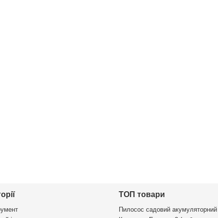
орії
ТОП товари
румент
Пилосос садовий акумуляторний