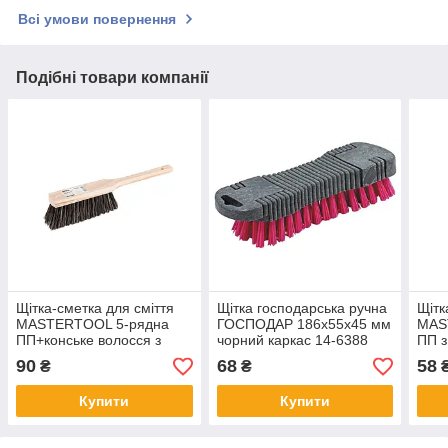
Всі умови повернення
Подібні товари компанії
Щітка-сметка для сміття
Щітка господарська ручна
Щітк
MASTERTOOL 5-рядна
ГОСПОДАР 186х55х45 мм
MAS
ПП+конське волосся з
чорний каркас 14-6388
ПП з
дерев'яною ручкою
280х
90
68
58
₴
₴
360х40х80 мм 14-6363
Купити
Купити