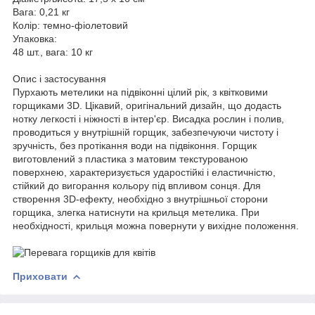
Вага:
0,21 кг
Колір:
темно-фіолетовий
Упаковка:
48 шт., вага: 10 кг
Опис і застосування
Пурхають метелики на підвіконні цілий рік, з квітковими
горщиками 3D. Цікавий, оригінальний дизайн, що додасть
нотку легкості і ніжності в інтер'єр. Висадка рослин і полив,
проводиться у внутрішній горщик, забезпечуючи чистоту і
зручність, без протікання води на підвіконня. Горщик
виготовлений з пластика з матовим текстурованою
поверхнею, характеризується ударостійкі і еластичністю,
стійкий до вигорання кольору під впливом сонця. Для
створення 3D-ефекту, необхідно з внутрішньої сторони
горщика, злегка натиснути на крильця метелика. При
необхідності, крильця можна повернути у вихідне положення.
Приховати