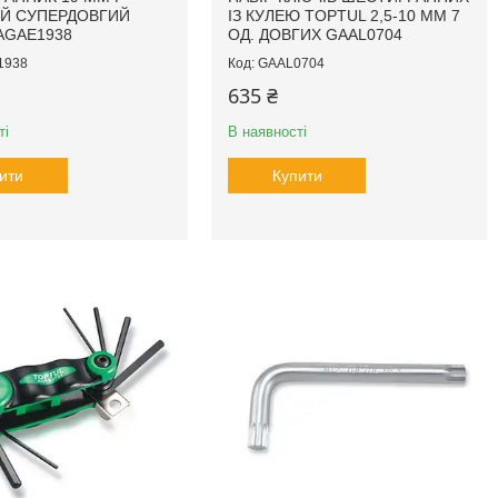
Й СУПЕРДОВГИЙ
ІЗ КУЛЕЮ TOPTUL 2,5-10 ММ 7
AGAE1938
ОД. ДОВГИХ GAAL0704
1938
GAAL0704
635 ₴
ті
В наявності
ити
Купити