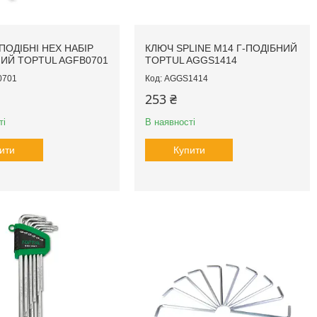
ПОДІБНІ HEX НАБІР
КЛЮЧ SPLINE М14 Г-ПОДІБНИЙ
ИЙ TOPTUL AGFB0701
TOPTUL AGGS1414
0701
AGGS1414
253 ₴
ті
В наявності
ити
Купити