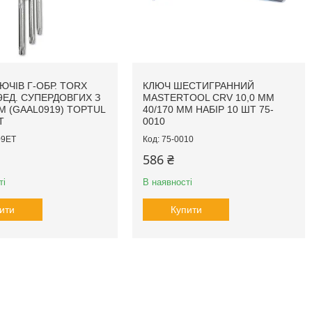
ЮЧІВ Г-ОБР. TORX
КЛЮЧ ШЕСТИГРАННИЙ
 9ЕД. СУПЕРДОВГИХ З
MASTERTOOL CRV 10,0 ММ
 (GAAL0919) TOPTUL
40/170 ММ НАБІР 10 ШТ 75-
T
0010
09ET
75-0010
586 ₴
ті
В наявності
ити
Купити