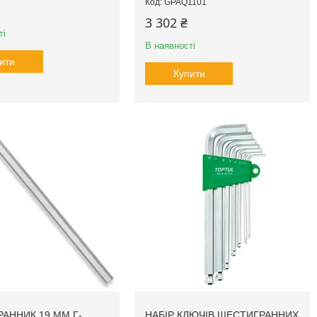
GPAQ1101
3 302 ₴
ті
В наявності
ити
Купити
АННИК 19 ММ Г-
НАБІР КЛЮЧІВ ШЕСТИГРАННИХ