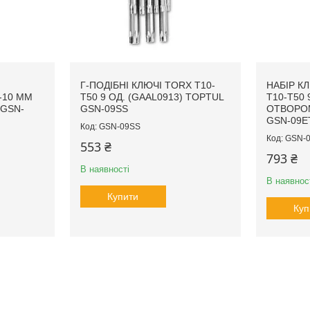
Г-ПОДІБНІ КЛЮЧІ TORX T10-
НАБІР КЛ
-10 ММ
T50 9 ОД. (GAAL0913) TOPTUL
T10-T50
 GSN-
GSN-09SS
ОТВОРОМ
GSN-09E
GSN-09SS
GSN-
553 ₴
793 ₴
В наявності
В наявнос
Купити
Куп