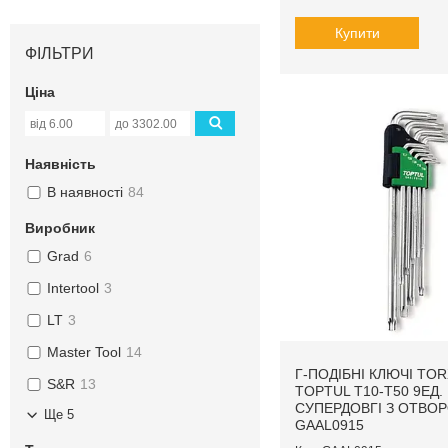
Купити
ФІЛЬТРИ
Ціна
Наявність
В наявності
84
Виробник
Grad
6
Intertool
3
LT
3
Master Tool
14
Г-ПОДІБНІ КЛЮЧІ TOR
S&R
13
TOPTUL T10-T50 9ЕД.
СУПЕРДОВГІ З ОТВО
Ще 5
GAAL0915