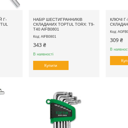
 Г-
НАБІР ШЕСТИГРАННИКІВ
КЛЮЧІ Г-
PTUL
СКЛАДАНИХ TOPTUL TORX: T9-
СКЛАДАН
T40 AIFB0801
AGFB
AIFB0801
309 ₴
343 ₴
В наявнос
В наявності
Куп
Купити