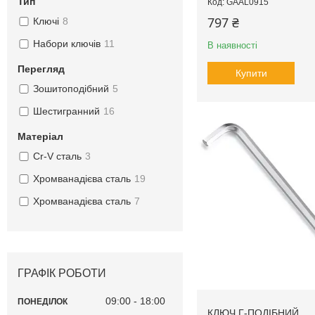
Тип
GAAL0915
797 ₴
Ключі
8
Набори ключів
11
В наявності
Перегляд
Купити
Зошитоподібний
5
Шестигранний
16
Матеріал
Cr-V сталь
3
Хромванадієва сталь
19
Хромванадієва сталь
7
ГРАФІК РОБОТИ
09:00
18:00
ПОНЕДІЛОК
КЛЮЧ Г-ПОДІБНИЙ