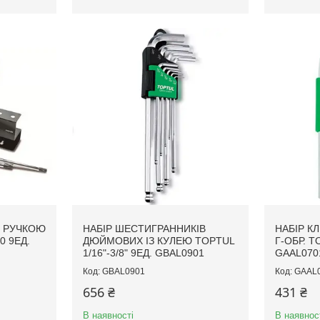
З РУЧКОЮ
НАБІР ШЕСТИГРАННИКІВ
НАБІР К
0 9ЕД.
ДЮЙМОВИХ ІЗ КУЛЕЮ TOPTUL
Г-ОБР. T
1/16"-3/8" 9ЕД. GBAL0901
GAAL070
GBAL0901
GAAL
656 ₴
431 ₴
В наявності
В наявнос