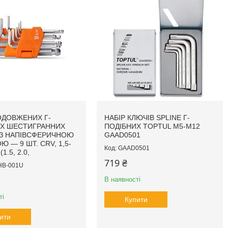
ОДОВЖЕНИХ Г-
НАБІР КЛЮЧІВ SPLINE Г-
ИХ ШЕСТИГРАННИХ
ПОДІБНИХ TOPTUL М5-М12
ІЗ НАПІВСФЕРИЧНОЮ
GAAD0501
 — 9 ШТ. СRV, 1,5-
GAAD0501
(1.5, 2.0,
719 ₴
HB-001U
В наявності
ті
Купити
ити