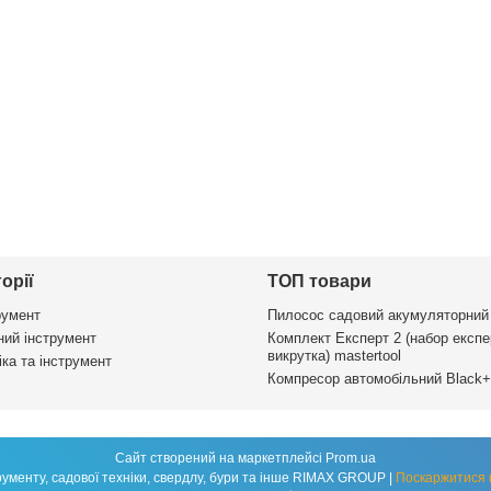
орії
ТОП товари
румент
Пилосос садовий акумуляторний
ий інструмент
Комплект Експерт 2 (набор експе
викрутка) mastertool
ка та інструмент
Компресор автомобільний Black+
Сайт створений на маркетплейсі
Prom.ua
Магазин техніки для будівництва, інструменту, садової техніки, свердлу, бури та інше RIMAX GROUP |
Поскаржитися 