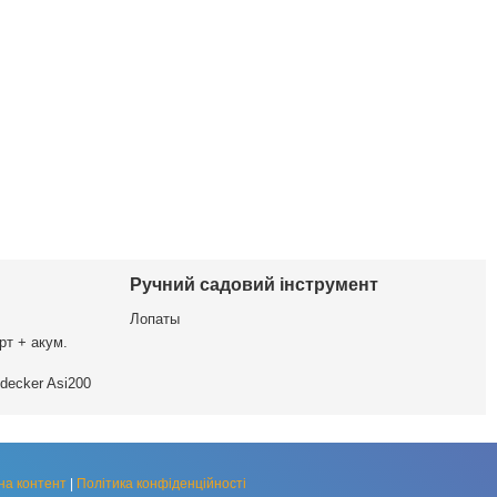
Ручний садовий інструмент
Лопаты
рт + акум.
decker Asi200
на контент
|
Політика конфіденційності