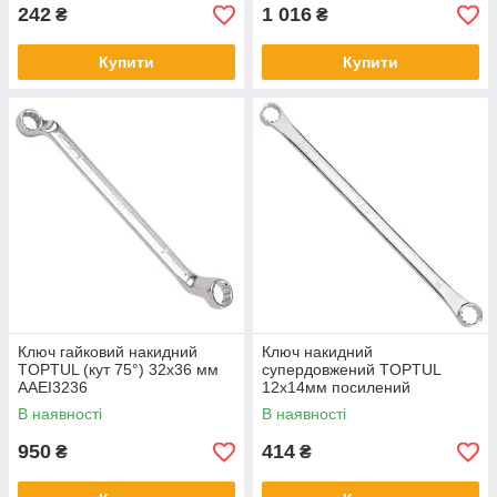
242
1 016
₴
₴
Купити
Купити
Ключ гайковий накидний
Ключ накидний
TOPTUL (кут 75°) 32х36 мм
супердовжений TOPTUL
AAEI3236
12х14мм посилений
AAAP1214
В наявності
В наявності
950
414
₴
₴