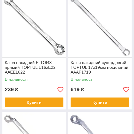
Ключ накидний E-TORX
Ключ накидний супердовгий
прямий TOPTUL E16xE22
TOPTUL 17х19мм посилений
AAEE1622
AAAP1719
В наявності
В наявності
239
619
₴
₴
Купити
Купити